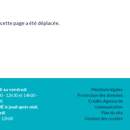
u cette page a été déplacée.
i au vendredi
Mentions légales
0 - 12h30 et 14h00 -
Protection des données
30
Crédits Agence de
É le jeudi après-midi.
communication
edi
Plan du site
- 12h00
Gestion des cookies