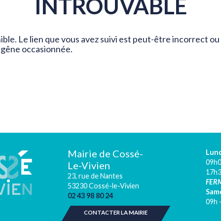
INTROUVABLE
ible. Le lien que vous avez suivi est peut-être incorrect o
 gêne occasionnée.
Mairie de Cossé-
Lund
09h0
Le-Vivien
17h
23, rue de Nantes
FERM
53230 Cossé-le-Vivien
Sam
02 43 98 80 24
09h 
CONTACTER LA MAIRIE