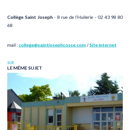
Collège Saint Joseph
-
8 rue de l’Huilerie - 02 43 98 80
68
mail :
college@saintjosephcosse.com
/
Site internet
SUR
LE
MÊME
SUJET