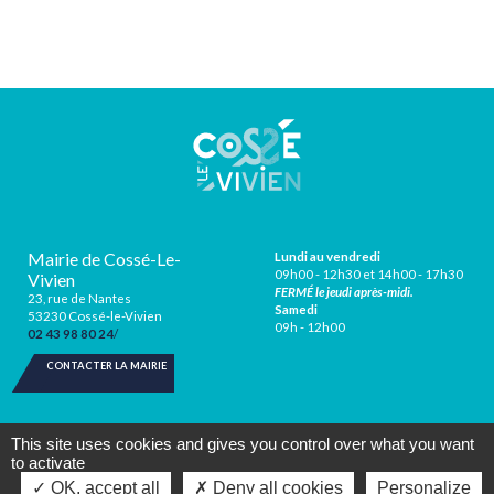
Mairie de Cossé-Le-
Lundi au vendredi
09h00 - 12h30 et 14h00 - 17h30
Vivien
FERMÉ le jeudi après-midi.
23, rue de Nantes
Samedi
53230 Cossé-le-Vivien
09h - 12h00
02 43 98 80 24
CONTACTER LA MAIRIE
This site uses cookies and gives you control over what you want
to activate
Mentions légales
Protection des données
Crédits Agence de communication
Plan du site
Gestion des cookies
OK, accept all
Deny all cookies
Personalize