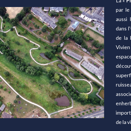
La «
Pr
par le
aussi 
dans l
de la 
Vivie
espa
décou
super
ruiss
associ
enher
import
de la vi