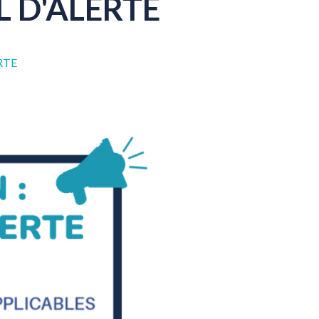
L
D'ALERTE
RTE