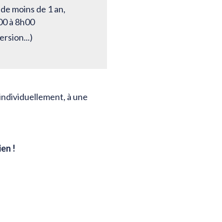
 de moins de 1 an,
00 à 8h00
ersion...)
individuellement, à une
en !