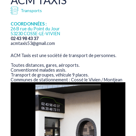
ACM TAXIS
Transports
COORDONNÉES :
26 B rue du Point du Jour
53230 COSSE-LE-VIVIEN
02 43 98 43 37
acmtaxis53@gmail.com
ACM Taxis est une société de transport de personnes.
Toutes distances, gares, aéroports.
Conventionné malades assis.
Transport de groupes, véhicule 9 places.
Communes de stationnement : Cossé le Vivien / Montjean