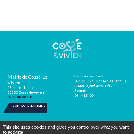
Mairie de Cossé-Le-
Lundi au vendredi
09h00 - 12h30 et 14h00 - 17h30
Vivien
FERMÉ le jeudi après-midi.
23, rue de Nantes
Samedi
53230 Cossé-le-Vivien
09h - 12h00
02 43 98 80 24
CONTACTER LA MAIRIE
This site uses cookies and gives you control over what you want
to activate
Mentions légales
Protection des données